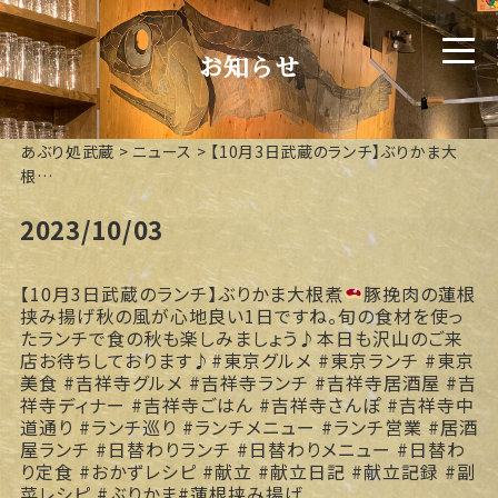
お知らせ
あぶり処武蔵
>
ニュース
>
【10月3日武蔵のランチ】ぶりかま大
根…
2023/10/03
【10月3日武蔵のランチ】ぶりかま大根煮
豚挽肉の蓮根
挟み揚げ秋の風が心地良い1日ですね。旬の食材を使っ
たランチで食の秋も楽しみましょう♪本日も沢山のご来
店お待ちしております♪#東京グルメ #東京ランチ #東京
美食 #吉祥寺グルメ #吉祥寺ランチ #吉祥寺居酒屋 #吉
祥寺ディナー #吉祥寺ごはん #吉祥寺さんぽ #吉祥寺中
道通り #ランチ巡り #ランチメニュー #ランチ営業 #居酒
屋ランチ #日替わりランチ #日替わりメニュー #日替わ
り定食 #おかずレシピ #献立 #献立日記 #献立記録 #副
菜レシピ #ぶりかま#蓮根挟み揚げ