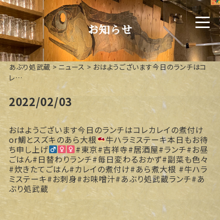
お知らせ
あぶり処武蔵
>
ニュース
>
おはようございます今日のランチはコ
レ️…
2022/02/03
おはようございます今日のランチはコレ
カレイの煮付け
or鯛とスズキのあら大根
牛ハラミステーキ本日もお待
ち申し上げ‍
#東京#吉祥寺#居酒屋#ランチ#お昼
ごはん#日替わりランチ#毎日変わるおかず#副菜も色々
#炊きたてごはん#カレイの煮付け#あら煮大根 #牛ハラ
ミステーキ#お刺身#お味噌汁#あぶり処武蔵ランチ#あ
ぶり処武蔵