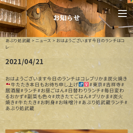
お知らせ
あぶり処武蔵
>
ニュース
>
おはようございます今日のランチはコ
レ️…
2021/04/21
おはようございます今日のランチはコレ
ブリかま炭火焼き
牛たたき本日もお待ち申し上げ‍
#東京#吉祥寺#
居酒屋#ランチ#お昼ごはん#日替わりランチ#毎日変わ
るおかず#副菜も色々#炊きたてごはん#ブリかま#炭火
焼き#牛たたき#お刺身#お味噌汁#あぶり処武蔵ランチ#
あぶり処武蔵