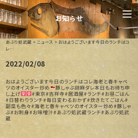
お知らせ
あぶり処武蔵
>
ニュース
>
おはようございます今日のランチはコ
レ️…
2022/02/08
おはようございます今日のランチはコレ
海老と春キャベ
ツのオイスター炒め
豚しゃぶ胡麻ダレ本日もお待ち申
し上げ‍
#東京#吉祥寺#居酒屋#ランチ#お昼ごはん
#日替わりランチ#毎日変わるおかず#炊きたてごはん#
副菜も色々#海老と春キャベツのオイスター炒め#豚しゃ
ぶ#お刺身#お味噌汁#あぶり処武蔵ランチ#あぶり処武
蔵