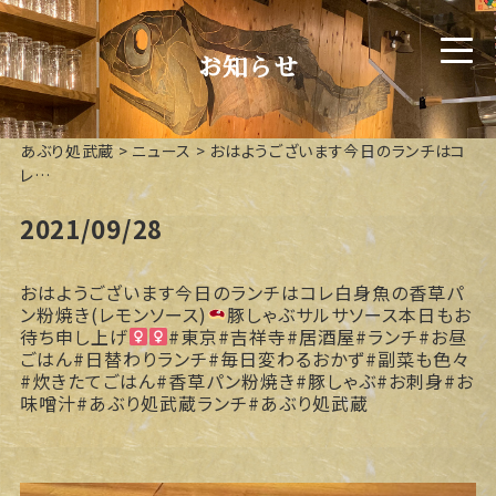
お知らせ
あぶり処武蔵
>
ニュース
>
おはようございます今日のランチはコ
レ️…
2021/09/28
おはようございます今日のランチはコレ
白身魚の香草パ
ン粉焼き(レモンソース)
豚しゃぶサルサソース本日もお
待ち申し上げ‍
#東京#吉祥寺#居酒屋#ランチ#お昼
ごはん#日替わりランチ#毎日変わるおかず#副菜も色々
#炊きたてごはん#香草パン粉焼き#豚しゃぶ#お刺身#お
味噌汁#あぶり処武蔵ランチ#あぶり処武蔵