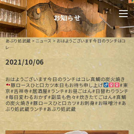
お知らせ
あぶり処武蔵
>
ニュース
>
おはようございます今日のランチはコ
レ️…
2021/10/06
おはようございます今日のランチはコレ
真鯛の炭火焼き
豚ロースひと口カツ本日もお待ち申し上げ‍
#東
京#吉祥寺#居酒屋#ランチ#お昼ごはん#日替わりランチ
#毎日変わるおかず#副菜も色々#炊きたてごはん#真鯛
の炭火焼き#豚ロースひと口カツ#お刺身#お味噌汁#あ
ぶり処武蔵ランチ#あぶり処武蔵