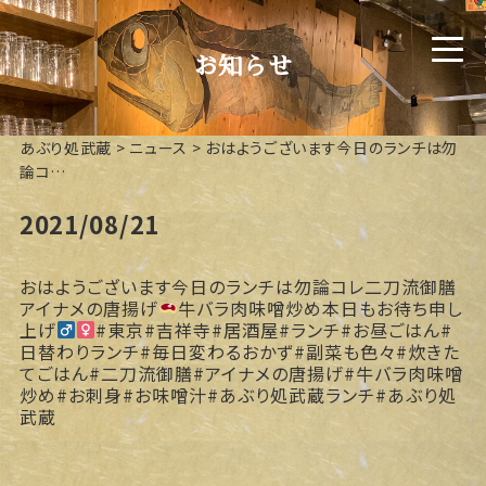
お知らせ
あぶり処武蔵
>
ニュース
>
おはようございます今日のランチは勿
論コ…
2021/08/21
おはようございます今日のランチは勿論コレ
二刀流御膳
アイナメの唐揚げ
牛バラ肉味噌炒め本日もお待ち申し
上げ‍
#東京#吉祥寺#居酒屋#ランチ#お昼ごはん#
日替わりランチ#毎日変わるおかず#副菜も色々#炊きた
てごはん#二刀流御膳#アイナメの唐揚げ#牛バラ肉味噌
炒め#お刺身#お味噌汁#あぶり処武蔵ランチ#あぶり処
武蔵