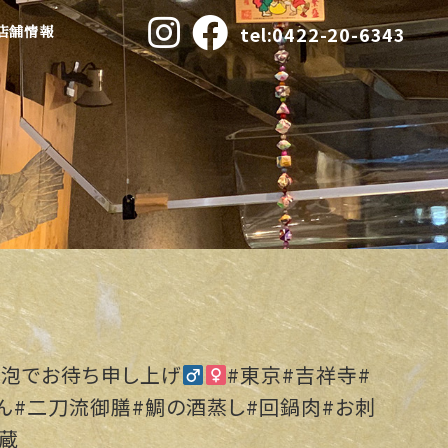
tel:0422-20-6343
店舗情報
泡でお待ち申し上げ‍
#東京#吉祥寺#
ん#二刀流御膳#鯛の酒蒸し#回鍋肉#お刺
蔵