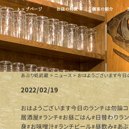
トップページ
お店の特徴
個室の紹介
あぶり処武蔵
>
ニュース
>
おはようございます今日
2022/02/19
おはようございます今日のランチは勿論コ
居酒屋#ランチ#お昼ごはん#日替わりラ
身#お味噌汁#ランチビール#昼飲み#あ