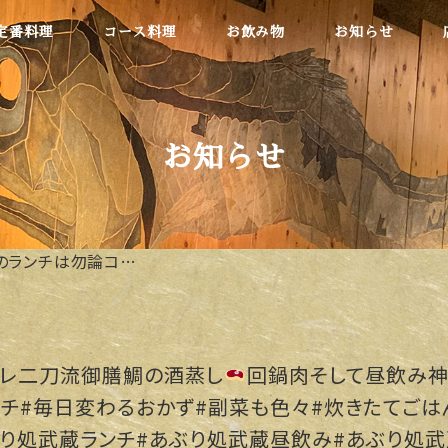
定番料理
コース料理
お飲み物
お知らせ
お知らせ
のランチは勿論コ…
レ
二刀流御膳鯛の酒蒸し
回鍋肉そして昼飲み神
ンチ#毎日変わるおかず#副菜も色々#炊きたてごは
ぶり処武蔵ランチ#あぶり処武蔵昼飲み#あぶり処武