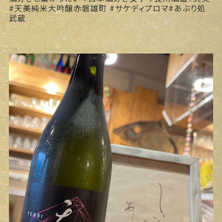
#天美純米大吟醸赤磐雄町 #サケディプロマ#あぶり処
武蔵