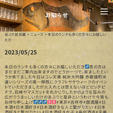
お知らせ
あぶり処武蔵
>
ニュース
>
本日のランチも多くの方々にお越しい
ただ…
2023/05/25
本日のランチも多くの方々にお越しいただき‍
夜の方は
まだまだご案内出来ますのでどうか一つで、来ました
とい
うか来てました
今日はコレ
天美 純米大吟醸 赤磐雄町米
違いシリーズの第一弾
既にクラフトサケウィークのイベン
トでいただきましたが火入れとは思えないほどピッチピ
チで、巨峰やマスカットを丸かじりしたかのような旨みの
広がりうまっしいたけのあぶりと是非というわけで今宵も
お待ち申し上げ‍
#東京#吉祥寺#居酒屋#日
本酒#日本酒好き#日本酒好きな人と繋がりたい #日本
酒好きと繋がりたい #日本酒好き女子 #長州酒造#天美