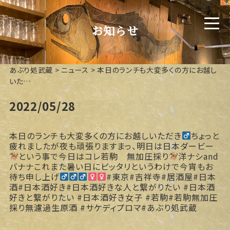
お知らせ
あぶり処武蔵
>
ニュース
>
本日のランチも大変多くの方にお越し
いた…
2022/05/28
本日のランチも大変多くの方にお越しいただき‍
ちょっと
疲れましたが夜も頑張りますまっ、明日は日本ダービー
という事で今日はコレ
若駒 無加圧採り
洋ナシand
バナナこれまた暑い日にピッタリというわけで今宵もお
待ち申し上げ‍
#東京#吉祥寺#居酒屋#日本
酒#日本酒好き#日本酒好きな人と繋がりたい #日本酒
好きと繋がりたい #日本酒好き女子 #若駒#若駒無加圧
採り無濾過生原酒 #サケディプロマ#あぶり処武蔵