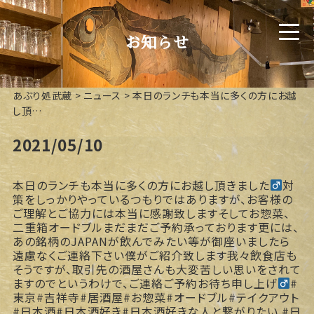
お知らせ
あぶり処武蔵
>
ニュース
>
本日のランチも本当に多くの方にお越
し頂…
2021/05/10
本日のランチも本当に多くの方にお越し頂きました‍
対
策をしっかりやっているつもりではありますが、お客様の
ご理解とご協力には本当に感謝致しますそしてお惣菜、
二重箱オードブルまだまだご予約承っております更には、
あの銘柄のJAPANが飲んでみたい等が御座いましたら
遠慮なくご連絡下さい
僕がご紹介致します我々飲食店も
そうですが、取引先の酒屋さんも大変苦しい思いをされて
ますのでというわけで、ご連絡ご予約お待ち申し上げ‍
#
東京#吉祥寺#居酒屋#お惣菜#オードブル#テイクアウト
#日本酒#日本酒好き#日本酒好きな人と繋がりたい #日